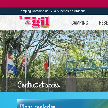
Skip
to
Camping Domaine de Gil à Aubenas en Ardèche
content
CAMPING
HÉB
Contact et accès
Nous contacter