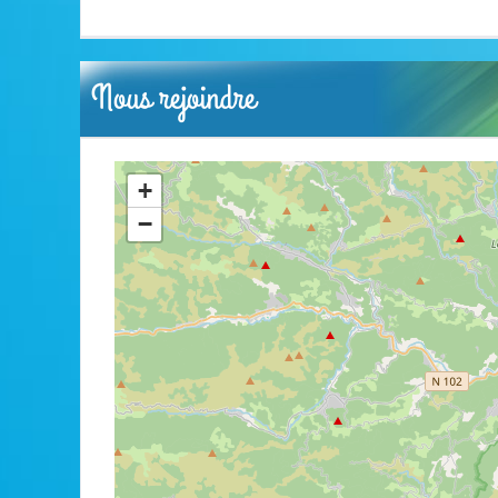
Nous rejoindre
+
−