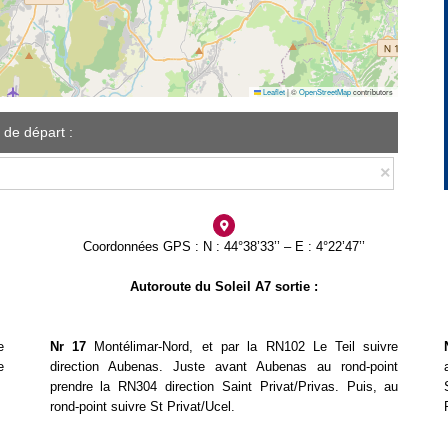
Leaflet
|
©
OpenStreetMap
contributors
 de départ :
Coordonnées GPS : N : 44°38’33’’ – E : 4°22’47’’
Autoroute du Soleil A7 sortie :
e
Nr 17
Montélimar-Nord, et par la RN102 Le Teil suivre
e
direction Aubenas. Juste avant Aubenas au rond-point
prendre la RN304 direction Saint Privat/Privas. Puis, au
rond-point suivre St Privat/Ucel.