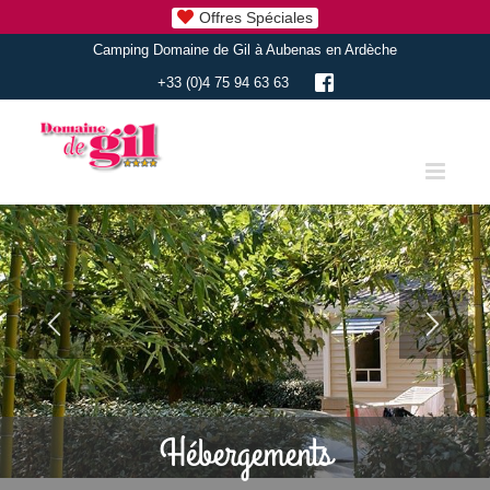
Skip
Offres Spéciales
to
Camping Domaine de Gil à Aubenas en Ardèche
content
+33 (0)4 75 94 63 63
Hébergements